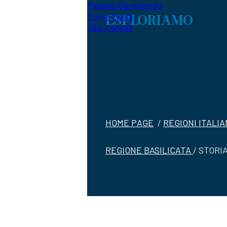
Palazzo Bentivoglio
Torre Civica
ESPLORIAMO
Villa Torello
HOME PAGE
/
REGIONI ITALI
REGIONE BASILICATA
/ STORI