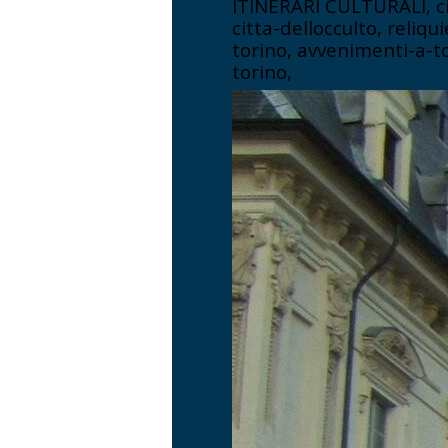
ITINERARI CULTURALI, cit
citta-dellocculto, reliqu
torino, avvenimenti-a-to
torino,