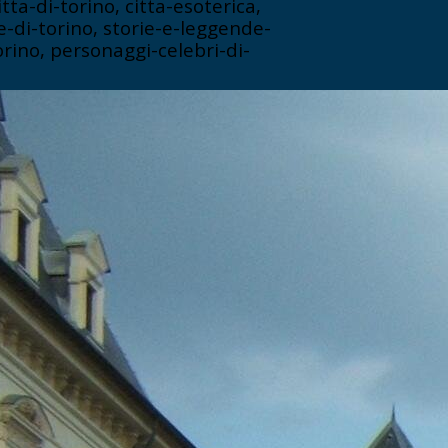
ta-di-torino, citta-esoterica,
ie-di-torino, storie-e-leggende-
rino, personaggi-celebri-di-