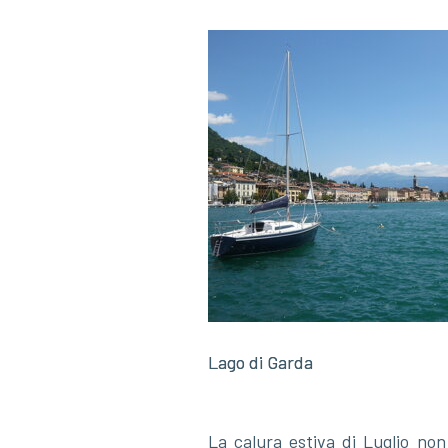
Lago di Garda
Lago di Garda
La calura estiva di Luglio n