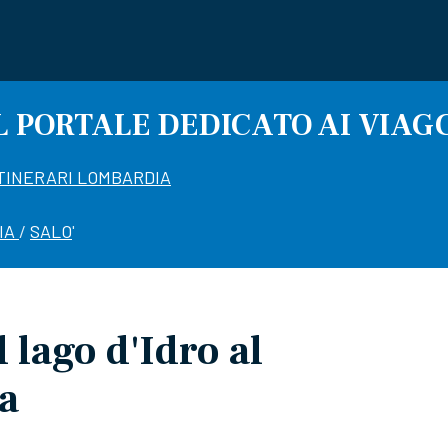
L PORTALE DEDICATO AI VIAG
TINERARI LOMBARDIA
IA
/
SALO
'
l lago d'Idro al
a